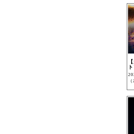
宮
【
ト
2
（