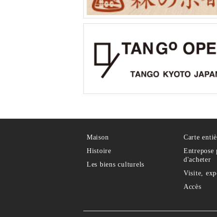
Maison
Carte entiè
Histoire
Entrepose 
d'acheter
Les biens culturels
Visite, ex
Accès