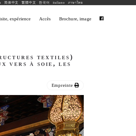
h
简体中文
繁體中文
한국어
italiano
ภาษาไทย
isite, expérience
Accès
Brochure, image
ructures textiles)
x vers à soie, les
Empreinte