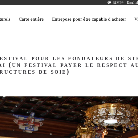
日本語
Englis
turels
Carte entière
Entrepose pour être capable d'acheter
V
estival pour les fondateurs de st
i (un festival payer le respect au
tructures de soie)