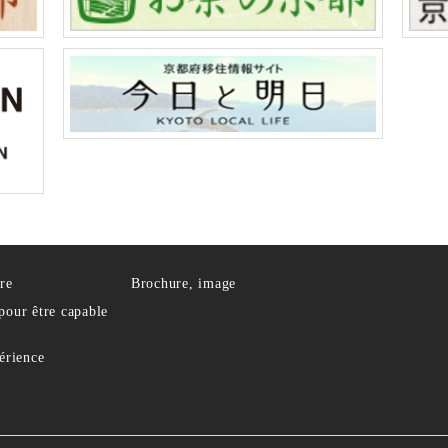
re
Brochure, image
pour être capable
périence