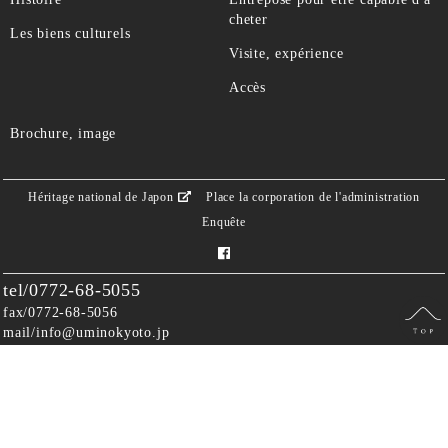
cheter
Les biens culturels
Visite, expérience
Accès
Brochure, image
Héritage national de Japon
Place la corporation de l'administration
Enquête
tel/0772-68-5055
fax/0772-68-5056
mail/
info@uminokyoto.jp
〒629-2501
226, Omiyachokuchiono, Kyotango-shi, Kyoto Omiya, Kyotango-shi
Gouvernement bâtiment,
© 2019
Kyoto Nord général alliances régionales compagnie de la promotion de la région
urbaine (sous un pseudonyme: Kyoto DMO de la mer).