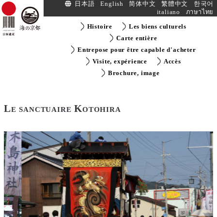
日本語
English
简体中文
繁體中文
한국어
italiano
ภาษาไทย
Histoire
Les biens culturels
Carte entière
Entrepose pour être capable d'acheter
Visite, expérience
Accès
Brochure, image
Le sanctuaire Kotohira