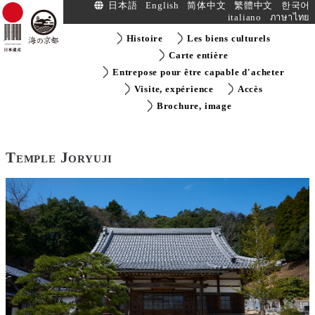
日本語
English
简体中文
繁體中文
한국어
italiano
ภาษาไทย
Histoire
Les biens culturels
Carte entière
Entrepose pour être capable d'acheter
Visite, expérience
Accès
Brochure, image
Temple Joryuji